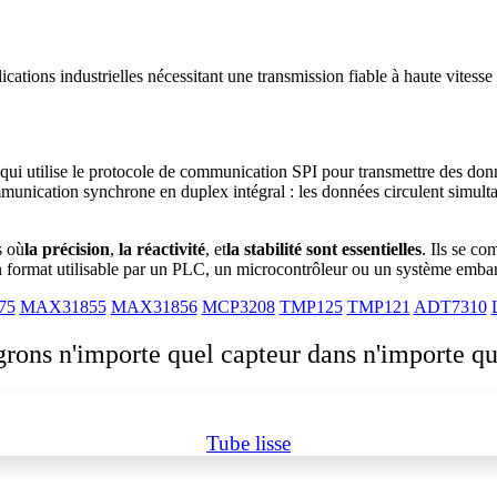
cations industrielles nécessitant une transmission fiable à haute vitesse 
e qui utilise le protocole de communication SPI pour transmettre des d
ommunication synchrone en duplex intégral : les données circulent simul
s où
la précision
,
la réactivité
, et
la stabilité sont essentielles
. Ils se c
n format utilisable par un PLC, un microcontrôleur ou un système emba
75
MAX31855
MAX31856
MCP3208
TMP125
TMP121
ADT7310
grons n'importe quel capteur dans n'importe qu
Tube lisse