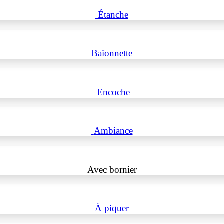
Étanche
Baïonnette
Encoche
Ambiance
Avec bornier
À piquer