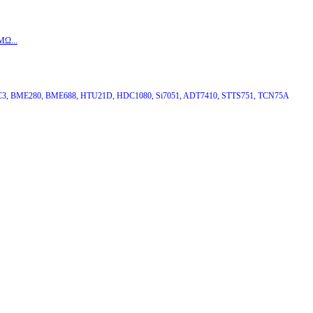
MΩ...
3, BME280, BME688, HTU21D, HDC1080, Si7051, ADT7410, STTS751, TCN75A