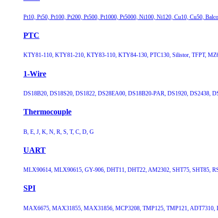
Pt10, Pt50, Pt100, Pt200, Pt500, Pt1000, Pt5000, Ni100, Ni120, Cu10, Cu50, Balco
PTC
KTY81-110, KTY81-210, KTY83-110, KTY84-130, PTC130, Silistor, TFPT, MZ6
1-Wire
DS18B20, DS18S20, DS1822, DS28EA00, DS18B20-PAR, DS1920, DS2438, DS
Thermocouple
B, E, J, K, N, R, S, T, C, D, G
UART
MLX90614, MLX90615, GY-906, DHT11, DHT22, AM2302, SHT75, SHT85, RS
SPI
MAX6675, MAX31855, MAX31856, MCP3208, TMP125, TMP121, ADT7310, L