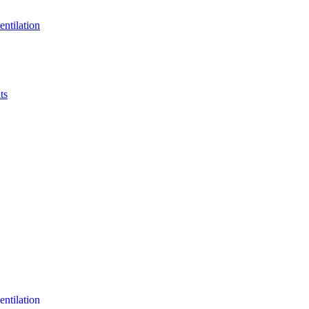
entilation
ts
entilation