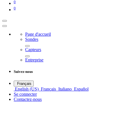
0
0
Page d'accueil
Sondes
Capteurs
Entreprise
Suivez-nous
Français
English (US)
Français
Italiano
Español
Se connecter
Contactez-nous
Capteurs de température
SPI