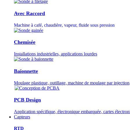
Avec Raccord
Machine à café, chaudière, vapeur, fluide sous pression
Chemisée
Installations industrielles, applications lourdes
Baïonnette
Moulage plastique, outillage, machine de moulage par injection,
PCB Design
Application spécifique, électronique embarquée, cartes électro
Capteurs
RTD