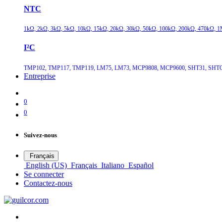
NTC
1kΩ, 2kΩ, 3kΩ, 5kΩ, 10kΩ, 15kΩ, 20kΩ, 30kΩ, 50kΩ, 100kΩ, 200kΩ, 470kΩ, 1
I²C
TMP102, TMP117, TMP119, LM75, LM73, MCP9808, MCP9600, SHT31, SHTC
Entreprise
0
0
Suivez-nous
Français
English (US)
Français
Italiano
Español
Se connecter
Contactez-nous