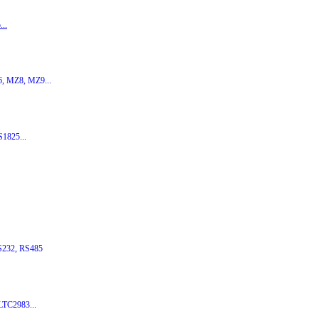
...
, MZ8, MZ9...
1825...
232, RS485
TC2983...